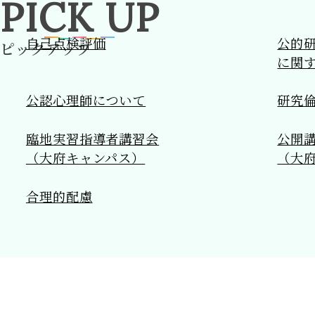
PICK
UP
自己点検評価
公的
ピックアップ
に関
公認心理師について
研究
臨地実習指導者講習会
公開
（大府キャンパス）
（大
合理的配慮