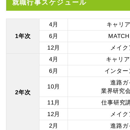
就職行事スケジュール
総合心理
総合心理
総合犯罪
4月
キャリア
総合環境
1年次
6月
MATCH
フィール
総合環境
12月
メイク
環境情報
4月
キャリア
松山看護
6月
インター
大学院 
究科
進路ガ
10月
大学院 
業界研究会
2年次
卒業生ME
11月
仕事研究
入試情報
12月
メイク
令和9年度
2月
進路ガ
アドミッ