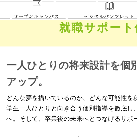
オープンキャンパス
デジタルパンフレット
NEWS
就職サポート
大学案内
学長あい
建学の精
大学の特
一人ひとりの将来設計を個
3つのポ
情報公開
アップ。
大学デー
交通アク
どんな夢を描いているのか、どんな可能性を
学部／
大
学生一人ひとりと向き合う個別指導を徹底し
学部／大
へ。そして、卒業後の未来へとつなげるサポ
愛知