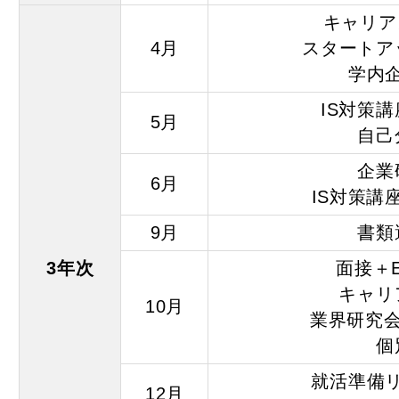
令和9年度
キャリア
令和9年度
4月
スタートア
令和8年度
学内
学費・奨
IS対策
入試要項
5月
自己
大学生活
企業
キャンパ
6月
IS対策講
心理学部 
9月
書類
附属施設
3年次
面接＋
臨床心理
キャリ
人間環境
10月
業界研究会
附属図書
個
人間環境
こころの
就活準備
12月