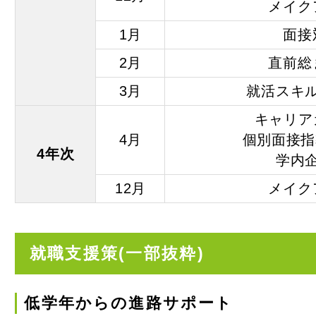
（松山道
メイク
子どもと
1月
面接
ー
2月
直前総
オープン
資料請求
3月
就活スキ
キャリア
受験生
4月
個別面接指
4年次
一般・
学内
12月
メイク
企業の
卒業生
就職支援策(一部抜粋)
在学生
高校関
低学年からの進路サポート