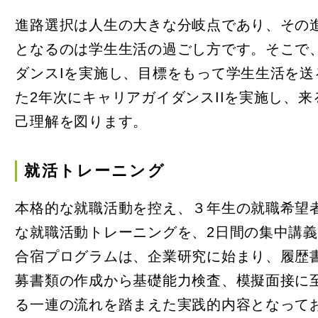
ポータ
進路選択は人生の大きな分岐点であり、その
となるのは学生生活の過ごし方です。そこで
ダンスIを実施し、目標をもって学生生活を
た2年次にキャリアガイダンスIIを実施し、
己理解を図ります。
FOL
就活トレーニング
本格的な就職活動を控え、３年生の就職希望
な就職活動トレーニングを、2日間の集中講
合宿プログラムは、企業研究に始まり、履歴
募書類の作成から基礎能力検査、模擬面接に
る一連の流れを踏まえた実践的内容となって