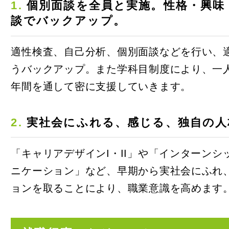
心理学部
1.
個別面談を全員と実施。性格・興味
心理学部
談でバックアップ。
環境科学
フィール
適性検査、自己分析、個別面談などを行い、
環境科学
うバックアップ。また学科目制度により、一
人間・動
年間を通して密に支援していきます。
2027年4月開設
環境科学
環境デー
2.
実社会にふれる、感じる、独自の人
科
2027年4月学
「キャリアデザインI・II」や「インターン
看護学部
ニケーション」など、早期から実社会にふれ
大学院 
大学院 
ョンを取ることにより、職業意識を高めます
愛媛
総合心理