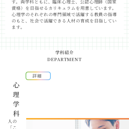
す。両学科ともに、臨床心理士、公認心理師（国家
入試方式
令和9年度
資格）を目指せるカリキュラムを用意しています。
入試結果
令和8年度
心理学のそれぞれの専門領域で活躍する教員の指導
学費・奨学金制度
のもと、社会で活躍できる人材の育成を目指してい
入試要項/出願書類ダウンロード
ます。
大学生活
キャンパスマップ
心理学部 / 環境科学部
学科紹介
DEPARTMENT
附属施設
臨床心理相談センター
（岡崎）
人間環境大学環境教育センター
詳細
附属図書館
心
人間環境大学
地域・協働センター
理
こころの相談支援センター
（松山道後）
学
子どもと親の心理発達支援研究セン
科
ター
人の
オープン
キャンパス
「こ