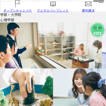
HOME
オープンキャンパス
デジタルパンフレット
資料請求
学部・大学院
NEWS
心理学部
大学案内
学長あいさつ
建学の精神、
教育の理念
大学の特長
3つのポリシー
情報公開
大学データ
交通アクセス
学部／
大学院
学部／大学院トップ
愛知県
心理学部
岡崎
キャンパス
心理学部
心理学科
岡崎
キャンパス
心理学部
犯罪心理学科
岡崎
キャンパス