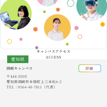
2026/02/07
【入学者のみなさまへ】令和8年度入学式日程のお知らせ（確
定）
2025/07/18
【岡崎キャンパス】◇8/24(日) 心理学部オープンキャンパス開
催！
2025/07/06
【岡崎キャンパス】◇8/10(日) 心理学部オープンキャンパス開
催！
キャンパスアクセス
2025/06/24
ACCESS
【岡崎キャンパス】◇7/19(土) 心理学部オープンキャンパス開
催！
岡崎キャンパス
詳細
2025/04/07
4/2(水)～4/4(金) 令和7年度 入学式を挙行しました
〒444-3505
2025/03/19
愛知県岡崎市本宿町
上三本松6-2
令和6年度学位授与式を挙行しました
TEL：0564-48-7811（代表）
2024/10/11
心理学部 二宮講師がメディア取材を受けました。
2024/09/01
【入試】「総合型選抜」出願開始！ 令和7年4月愛媛県松山市