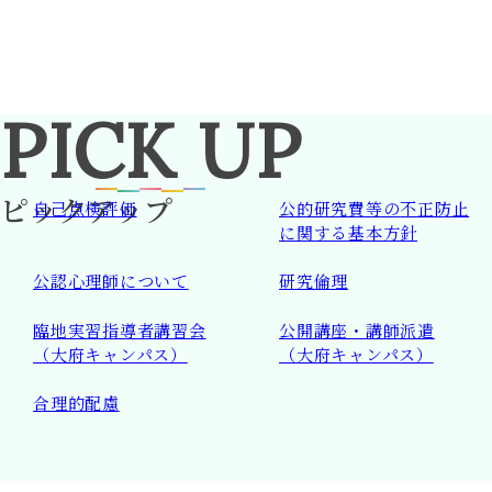
PICK
UP
ピックアップ
自己点検評価
公的研究費等の
不正防止
に関する基本方針
公認心理師について
研究倫理
臨地実習指導者講習会
公開講座・講師派遣
（大府キャンパス）
（大府キャンパス）
合理的配慮