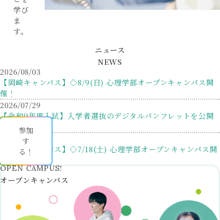
学び
ま
す。
ニュース
NEWS
2026/08/03
【岡崎キャンパス】◇8/9(日) 心理学部オープンキャンパス開
催！
2026/07/29
【令和9年度入試】入学者選抜のデジタルパンフレットを公開
しました
参加
2026/07/16
す
【岡崎キャンパス】◇7/18(土) 心理学部オープンキャンパス開
る！
催！
2026/05/24
オープンキャンパス
【岡崎キャンパス】◇6/14(日) 心理学部オープンキャンパス開
催！
2026/04/17
学生証再交付手数料の改定について（お知らせ）