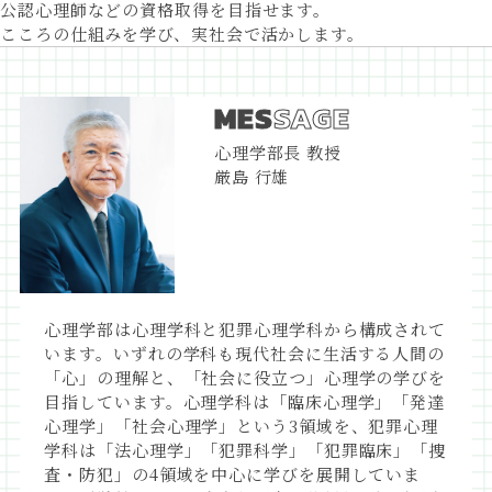
公認心理師
などの
資格取得
を
目指せます。
総合心理学部
松山道後
キャンパス
こころの仕組みを学び、実社会で
活かします。
総合犯罪心理学科
総合環境学部
松山道後
キャンパス
総合環境学部
MES
SAGE
フィールド自然学
松山道後
キャンパス
科
心理学部長 教授
総合環境学部
松山道後
キャンパス
厳島 行雄
環境情報学科
松山看護学部
松山
キャンパス
松山看護学部
看護学科
松山
キャンパス
大学院 総合心理学
松山道後
キャンパス
研究科
大学院 松山看護学研究
松山
キャンパス
心理学部は心理学科と犯罪心理学科から構成されて
科
います。いずれの学科も現代社会に生活する人間の
卒業生MESSAGE
「心」の理解と、「社会に役立つ」心理学の学びを
入試情報
目指しています。心理学科は「臨床心理学」「発達
心理学」「社会心理学」という3領域を、犯罪心理
入試情報TOP
令和9年度
学科は「法心理学」「犯罪科学」「犯罪臨床」「捜
アドミッションポリシー
査・防犯」の4領域を中心に学びを展開していま
募集人員
令和9年度