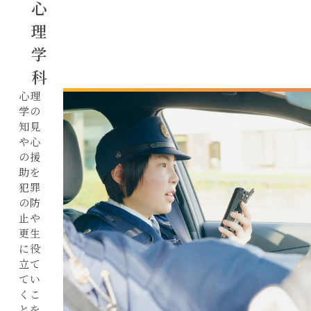
心
理
心理学部/
環境科学部
看護学部
学
総合心理学部
科
松山看護学部
心理
総合環境学部
学の
知見
や心
の援
助を
アクセス
お問い合わせ
犯罪
の防
自己点検評価
採用情報
止や
更生
デジタルパ
に役
立て
ンフレット
てい
くこ
とを