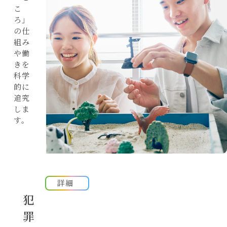
資料請求
こ
ろ」
受験生の方
の仕
一般・社会人の方
組み
や働
企業の方
きを
科学
卒業生の方
的に
追究
在学生・保護者の方
しま
す。
高校関係者の方
ポータルサイト
詳細
犯
FOLLOW
罪