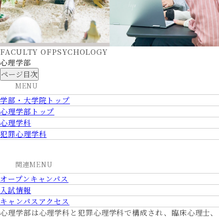
環境科学部
岡崎
キャンパス
環境科学部
岡崎
キャンパス
フィールド生態学科
環境科学部
人間・動物行動科学科
岡崎
キャンパス
FACULTY OF
PSYCHOLOGY
心理学部
2027年4月開設
環境科学部
ページ目次
環境データサイエンス
MENU
岡崎
キャンパス
学科
学部・大学院トップ
2027年4月学科改組予定
心理学部トップ
看護学部
大府
キャンパス
心理学科
看護学部
看護学科
大府
キャンパス
犯罪心理学科
大学院 人間環境学研究
岡崎
キャンパス
科
大学院 看護学研究科
大府
キャンパス
関連MENU
愛媛県
オープンキャンパス
入試情報
総合心理学部
松山道後
キャンパス
キャンパスアクセス
総合心理学部
松山道後
キャンパス
総合心理学科
心理学部は心理学科と犯罪心理学科で
構成され、
臨床心理士、