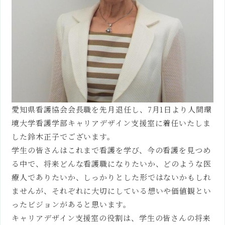
総合心理学部
松山道後
キャンパス
総合犯罪心理学科
総合環境学部
松山道後
キャンパス
総合環境学部
フィールド自然学
松山道後
キャンパス
科
総合環境学部
松山道後
キャンパス
環境情報学科
松山看護学部
松山
キャンパス
松山看護学部
看護学科
松山
キャンパス
愛知県看護協会会長職を先月退任し、7月1日より人間環
大学院 総合心理学
境大学看護学部キャリアデザイン支援室に着任いたしま
松山道後
キャンパス
研究科
した鈴木正子でございます。
大学院 松山看護学研究
松山
キャンパス
学生の皆さんはこれまで看護を学び、今の看護を見つめ
科
卒業生MESSAGE
る中で、将来どんな看護職になりたいか、どのような医
療人でありたいか、しっかりとした形ではないかもしれ
入試情報
ませんが、それぞれに大切にしている想いや価値観とい
入試情報TOP
令和9年度
ったビジョンがあると思います。
アドミッションポリシー
キャリアデザイン支援室の役割は、学生の皆さんの将来
募集人員
令和9年度