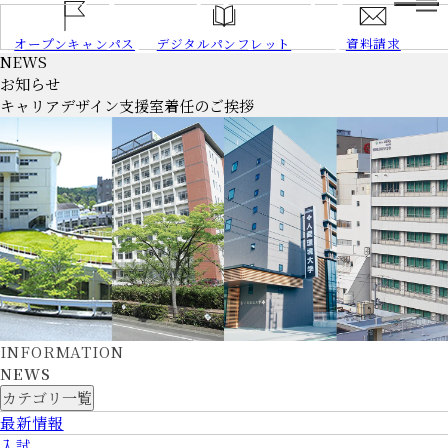
HOME
オープンキャンパス
デジタルパンフレット
資料請求
NEWS
NEWS
お知らせ
大学案内
キャリアデザイン支援室着任のご挨拶
学長あいさつ
建学の精神、
教育の理念
大学の特長
3つのポリシー
情報公開
大学データ
交通アクセス
学部／
大学院
学部／大学院トップ
INFORMATION
愛知県
NEWS
心理学部
岡崎
キャンパス
カテゴリ一覧
心理学部
心理学科
岡崎
キャンパス
最新情報
心理学部
犯罪心理学科
岡崎
キャンパス
入試