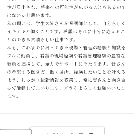
資料請求
性が見出され、将来への可能性が広がることもあるので
受験生の方
はないかと思います。
私の願いは、学生の皆さんが看護師として、自分らしく
一般・社会人の方
イキイキと働くことです。看護はそれに十分に応えるこ
企業の方
とのできる素晴らしい仕事です。
私も、これまでに培ってきた現場・管理の経験と知識を
卒業生の方
フルに動員し、看護の現場経験や看護管理経験の豊富な
在学生・保護者の方
教員と連携して、全力でサポートにあたります。皆さん
の希望する働き方、働く場所、経験したいことを叶える
高校関係者の方
よう、しっかり最新情報を収集し、常に皆さんと向き合
ポータルサイト
って活動してまいります。どうぞよろしくお願いいたし
ます。
FOLLOW