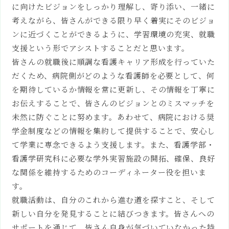
入試方式
に向けたビジョンをしっかり理解し、寄り添い、一緒に
令和9年度
入試結果
令和8年度
考えながら、皆さんができる限り早く着実にそのビジョ
学費・奨学金制度
ンに近づくことができるように、学習環境の充実、就職
入試要項/出願書類ダウンロード
支援という形でアシストすることだと思います。
大学生活
皆さんの就職後に順調な看護キャリア形成を行っていた
キャンパスマップ
だくため、病院側がどのような看護師を必要として、何
心理学部 / 環境科学部
を期待しているか情報を常に更新し、その情報を丁寧に
お伝えすることで、皆さんのビジョンとのミスマッチを
附属施設
未然に防ぐことに努めます。あわせて、病院における奨
臨床心理相談センター
（岡崎）
人間環境大学環境教育センター
学金制度などの情報を集約して提供することで、安心し
附属図書館
て学業に専念できるよう支援します。また、看護学部・
人間環境大学
地域・協働センター
看護学研究科に必要な学外実習施設の開拓、確保、良好
こころの相談支援センター
な関係を維持するためのコーディネーター役を担いま
（松山道後）
す。
子どもと親の心理発達支援研究セン
ター
就職活動は、自分のこれから進む道を探すこと、そして
新しい自分を発見することに結びつきます。皆さんへの
オープン
キャンパス
サポートを通じて、皆さん自身が気づいていなかった特