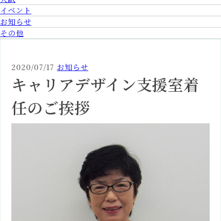
環境科学部
岡崎
キャンパス
イベント
環境科学部
お知らせ
岡崎
キャンパス
フィールド生態学科
その他
環境科学部
人間・動物行動科学科
岡崎
キャンパス
2027年4月開設
2020/07/17
お知らせ
環境科学部
キャリアデザイン支援室着
環境データサイエンス
岡崎
キャンパス
学科
任のご挨拶
2027年4月学科改組予定
看護学部
大府
キャンパス
看護学部
看護学科
大府
キャンパス
大学院 人間環境学研究
岡崎
キャンパス
科
大学院 看護学研究科
大府
キャンパス
愛媛県
総合心理学部
松山道後
キャンパス
総合心理学部
松山道後
キャンパス
総合心理学科