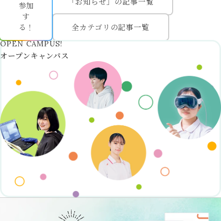
「お知らせ」の記事一覧
参加
す
心理学部/
環境科学部
る！
全カテゴリの記事一覧
看護学部
総合心理学部
オープンキャンパス
松山看護学部
総合環境学部
アクセス
お問い合わせ
自己点検評価
採用情報
デジタルパ
ンフレット