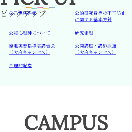
ピックアップ
自己点検評価
公的研究費等の
不正防止
に関する基本方針
公認心理師について
研究倫理
臨地実習指導者講習会
公開講座・講師派遣
（大府キャンパス）
（大府キャンパス）
合理的配慮
CAMPUS