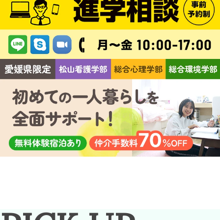
心理学部/
環境科学部
看護学部
総合心理学部
松山看護学部
総合環境学部
アクセス
お問い合わせ
自己点検評価
採用情報
デジタルパ
ンフレット