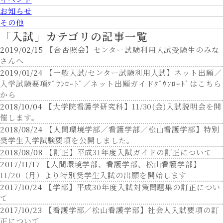
環境科学部
岡崎
キャンパス
お知らせ
環境科学部
岡崎
その他
キャンパス
フィールド生態学科
「入試」カテゴリの
記事一覧
環境科学部
2019/02/15
【合否照会】センター試験利用入試受験生のみな
人間・動物行動科学科
岡崎
キャンパス
さんへ
2027年4月開設
環境科学部
2019/01/24
【一般入試/センター試験利用入試】ネット出願／
環境データサイエンス
入学試験要項ﾀﾞｳﾝﾛｰﾄﾞ／ネット出願ガイドﾀﾞｳﾝﾛｰﾄﾞはこちら
岡崎
キャンパス
学科
から
2018/10/04
【大学院看護学研究科】11/30(金)入試説明会を開
2027年4月学科改組予定
看護学部
大府
催します。
キャンパス
看護学部
看護学科
大府
2018/08/24
【人間環境学部／看護学部／松山看護学部】特別
キャンパス
大学院 人間環境学研究
奨学生入学試験要項を公開しました。
岡崎
キャンパス
科
2018/08/08
【訂正】平成31年度入試ガイドの訂正について
大学院 看護学研究科
大府
キャンパス
2017/11/17
【人間環境学部、看護学部、松山看護学部】
11/20（月）より特別奨学生入試の出願を開始します
愛媛県
2017/10/24
【学部】平成30年度入試対策問題集の訂正につい
総合心理学部
松山道後
キャンパス
て
総合心理学部
2017/10/23
【看護学部／松山看護学部】社会人入試要項の訂
松山道後
キャンパス
総合心理学科
正について