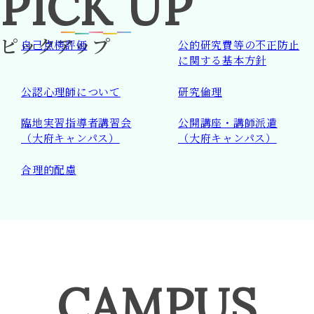
PICK
UP
ピックアップ
自己点検評価
公的研究費等の
不正防止
に関する基本方針
公認心理師について
研究倫理
臨地実習指導者講習会
公開講座・講師派遣
（大府キャンパス）
（大府キャンパス）
合理的配慮
CAMPUS