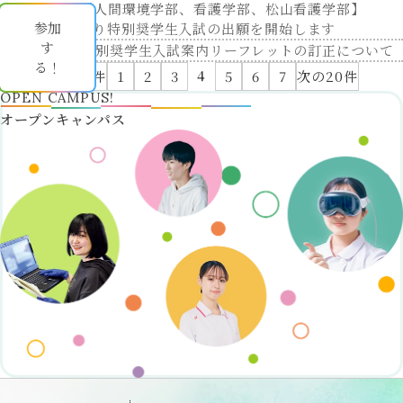
2016/11/15
【人間環境学部、看護学部、松山看護学部】
入試方式
令和9年度
参加
11/21（月）より特別奨学生入試の出願を開始します
入試結果
令和8年度
す
2016/10/21
特別奨学生入試案内リーフレットの訂正について
学費・奨学金制度
る！
入試要項/出願書類ダウンロード
4
前の20件
1
2
3
5
6
7
次の20件
大学生活
オープンキャンパス
キャンパスマップ
心理学部 / 環境科学部
附属施設
臨床心理相談センター
（岡崎）
人間環境大学環境教育センター
附属図書館
人間環境大学
地域・協働センター
こころの相談支援センター
（松山道後）
子どもと親の心理発達支援研究セン
ター
オープン
キャンパス