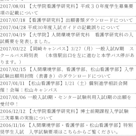
総合心理学部
2017/08/01
【大学院看護学研究科】平成３０年度学生募集要
松山道後
キャンパス
総合犯罪心理学科
項の記載について
総合環境学部
松山道後
キャンパス
2017/07/18
【看護学研究科】出願書類ダウンロードについて
総合環境学部
2017/04/28
平成30年度入試ガイドの記載誤りについて
フィールド自然学
松山道後
キャンパス
2017/04/19
【大学院】人間環境学研究科 看護学研究科の入
科
試概要を発表しました。
総合環境学部
松山道後
キャンパス
2017/03/22
【岡崎キャンパス】3/27（月）一般入試Ⅳ期 ス
環境情報学科
クールバス時刻表 （本宿駅出口を左に進むと本学バス停があ
松山看護学部
松山
キャンパス
ります。）
松山看護学部
看護学科
松山
キャンパス
2017/02/15
【人間環境学部、看護学部、松山看護学部】入学
大学院 総合心理学
松山道後
キャンパス
試験出願用封筒（表書き）のダウンロードについて
研究科
2017/01/11
【松山看護学部】1/21（土）個別進学相談会開
大学院 松山看護学研究
松山
キャンパス
催！会場：松山キャンパス
科
2017/01/06
一般入試Ⅰ期・センター試験利用入試Ⅰ期の出願を
卒業生MESSAGE
受付中！
入試情報
2016/12/12
【大学院看護学研究科】博士前期課程入学試験
三次募集の実施について
入試情報TOP
令和9年度
2016/11/16
【人間環境学部・看護学部・松山看護学部】特別
アドミッションポリシー
奨学生入試 入学試験要項はこちらからご覧ください。
募集人員
令和9年度