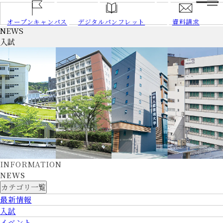
HOME
オープンキャンパス
デジタルパンフレット
資料請求
NEWS
NEWS
入試
大学案内
学長あいさつ
建学の精神、
教育の理念
大学の特長
3つのポリシー
情報公開
大学データ
交通アクセス
学部／
大学院
学部／大学院トップ
INFORMATION
NEWS
愛知県
カテゴリ一覧
心理学部
岡崎
キャンパス
最新情報
心理学部
心理学科
岡崎
キャンパス
入試
心理学部
犯罪心理学科
岡崎
キャンパス
イベント